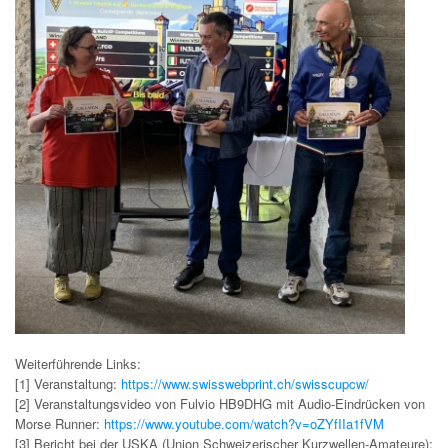
Weiterführende Links:
[1] Veranstaltung:
https://www.swisswebprint.ch/swisscupcw/
[2] Veranstaltungsvideo von Fulvio HB9DHG mit Audio-Eindrücken von
Morse Runner:
https://www.youtube.com/watch?v=oZYfIIa1fVM
[3] Bericht bei der USKA (Union Schweizerischer Kurzwellen-Amateure):