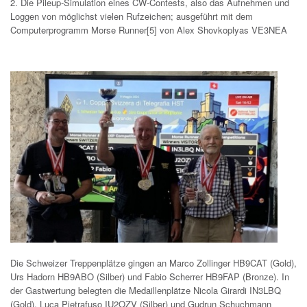
2. Die Pileup-Simulation eines CW-Contests, also das Aufnehmen und
Loggen von möglichst vielen Rufzeichen; ausgeführt mit dem
Computerprogramm Morse Runner[5] von Alex Shovkoplyas VE3NEA
Die Schweizer Treppenplätze gingen an Marco Zollinger HB9CAT (Gold),
Urs Hadorn HB9ABO (Silber) und Fabio Scherrer HB9FAP (Bronze). In
der Gastwertung belegten die Medaillenplätze Nicola Girardi IN3LBQ
(Gold), Luca Pietrafuso IU2OZV (Silber) und Gudrun Schuchmann