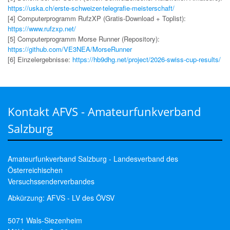
https://uska.ch/erste-schweizer-telegrafie-meisterschaft/
[4] Computerprogramm RufzXP (Gratis-Download + Toplist):
https://www.rufzxp.net/
[5] Computerprogramm Morse Runner (Repository):
https://github.com/VE3NEA/MorseRunner
[6] Einzelergebnisse:
https://hb9dhg.net/project/2026-swiss-cup-results/
Kontakt AFVS - Amateurfunkverband
Salzburg
Amateurfunkverband Salzburg - Landesverband des
Österreichischen
Versuchssenderverbandes
Abkürzung: AFVS - LV des ÖVSV
5071 Wals-Siezenheim